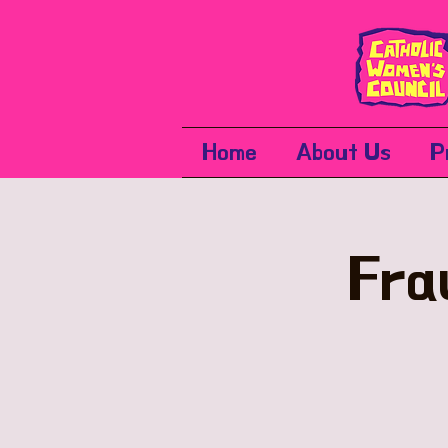
Home
About Us
P
Fra