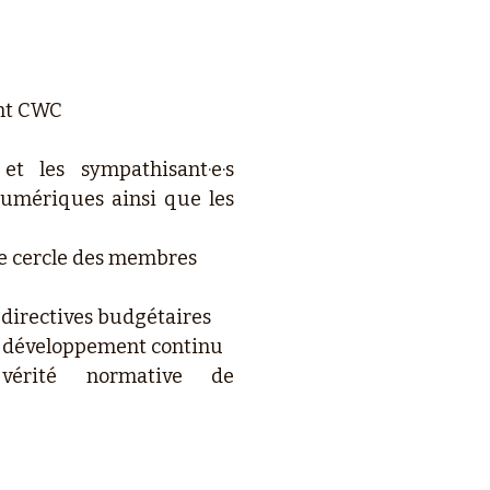
ent CWC
t les sympathisant·e·s
 numériques ainsi que les
 le cercle des membres
s directives budgétaires
le développement continu
 vérité normative de