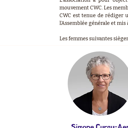
L’association a pour objec
mouvement CWC. Les membres
CWC est tenue de rédiger un
l’Assemblée générale et mis 
Les femmes suivantes siègent
Simone Curau-Aep