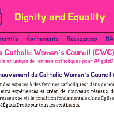
Dignity and Equality
riorités
Événements
Ressources
MA
e Catholic Women’s Council (CWC)
le et unique de femmes catholiques pour #ÉgaleD
mouvement du Catholic Women’s Council
 des espaces à des femmes catholiques* dans de n
 leurs expériences et créer de nouveaux réseaux d
réseaux se vit la condition fondamentale d’une Église
téÉgauxDroits sur tous les continents.