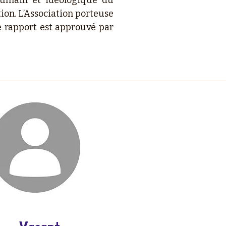
 humain et idéologique du
n. L’Association porteuse
e rapport est approuvé par