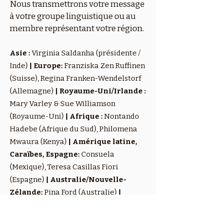
Nous transmettrons votre message
à votre groupe linguistique ou au
membre représentant votre région.
Asie :
Virginia Saldanha (présidente /
Inde)
| Europe:
Franziska Zen Ruffinen
(Suisse), Regina Franken-Wendelstorf
(Allemagne)
| Royaume-Uni/Irlande :
Mary Varley & Sue Williamson
(Royaume-Uni)
| Afrique :
Nontando
Hadebe (Afrique du Sud), Philomena
Mwaura (Kenya)
| Amérique latine,
Caraïbes, Espagne:
Consuela
(Mexique), Teresa Casillas Fiori
(Espagne)
| Australie/Nouvelle-
Zélande:
Pina Ford (Australie)
|
Amérique du Nord/Canada :
Kate
McElwee (États-Unis d'Amérique).