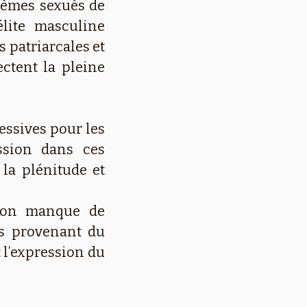
stèmes sexués de
élite masculine
s patriarcales et
ectent la pleine
essives pour les
ession dans ces
la plénitude et
 son manque de
ts provenant du
 l’expression du