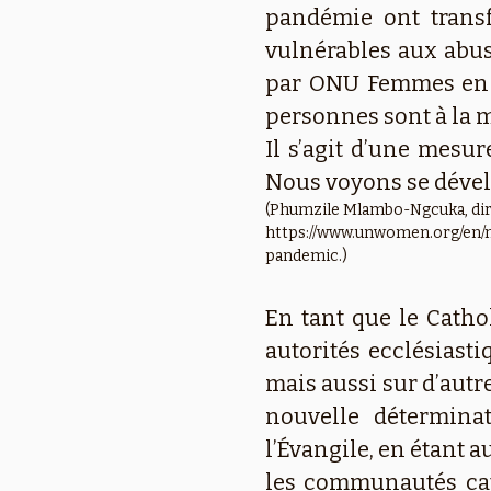
pandémie ont trans
vulnérables aux abus
par ONU Femmes en av
personnes sont à la 
Il s’agit d’une mesu
Nous voyons se dével
(Phumzile Mlambo-Ngcuka, dire
https://www.unwomen.org/en/
pandemic.)
En tant que le Catho
autorités ecclésiast
mais aussi sur d’aut
nouvelle déterminat
l’Évangile, en étant a
les communautés cath