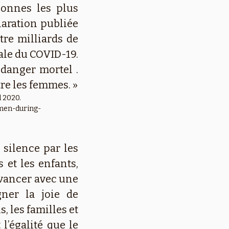
sonnes les plus
aration publiée
tre milliards de
ale du COVID-19.
 danger mortel .
re les femmes. »
 2020.
men-during-
silence par les
 et les enfants,
avancer avec une
gner la joie de
, les familles et
l’égalité que le