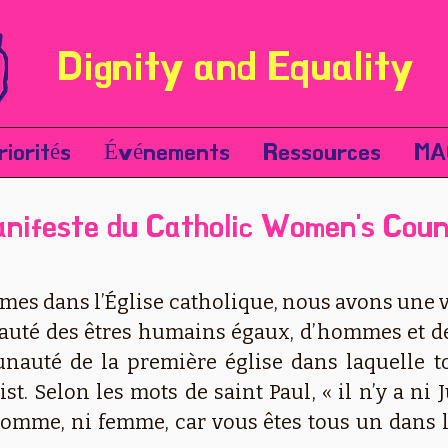
Dignity and Equality
riorités
Événements
Ressources
MA
nifeste du Catholic Women's Coun
s dans l’Église catholique, nous avons une vi
uté des êtres humains égaux, d’hommes et de
auté de la première église dans laquelle to
t. Selon les mots de saint Paul, « il n’y a ni Ju
 homme, ni femme, car vous êtes tous un dans le