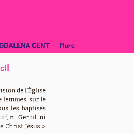
GDALENA CENT
More
cil
sion de l’Église
 femmes, sur le
us les baptisés
if, ni Gentil, ni
 Christ Jésus ».