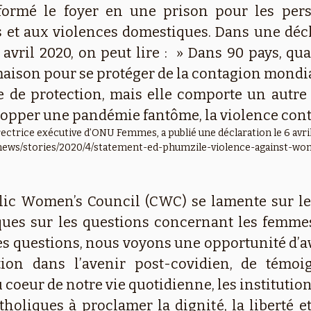
formé le foyer en une prison pour les per
 et aux violences domestiques. Dans une décl
ril 2020, on peut lire : » Dans 90 pays, qua
maison pour se protéger de la contagion mondi
re de protection, mais elle comporte un autre
opper une pandémie fantôme, la violence cont
ctrice exécutive d’ONU Femmes, a publié une déclaration le 6 avril
news/stories/2020/4/statement-ed-phumzile-violence-against-wo
lic Women’s Council (CWC) se lamente sur le 
iques sur les questions concernant les femmes
res questions, nous voyons une opportunité d’
ion dans l’avenir post-covidien, de témoi
u coeur de notre vie quotidienne, les institutions
oliques à proclamer la dignité, la liberté et 