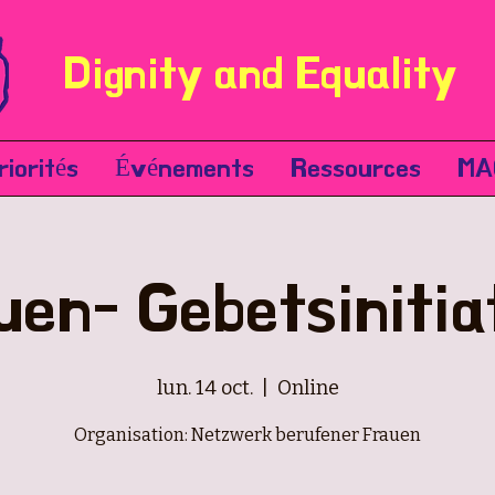
Dignity and Equality
riorités
Événements
Ressources
MA
uen- Gebetsinitia
lun. 14 oct.
  |  
Online
Organisation: Netzwerk berufener Frauen