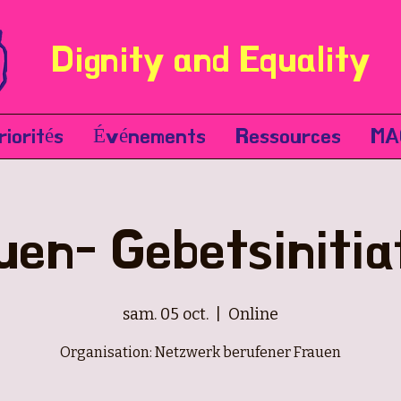
Dignity and Equality
riorités
Événements
Ressources
MA
uen- Gebetsinitia
sam. 05 oct.
  |  
Online
Organisation: Netzwerk berufener Frauen