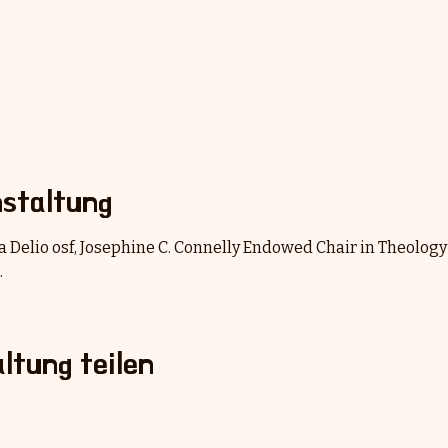
staltung
Ilia Delio osf, Josephine C. Connelly Endowed Chair in Theology 
.
ltung teilen