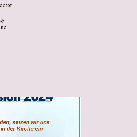
ndeter
ly-
und