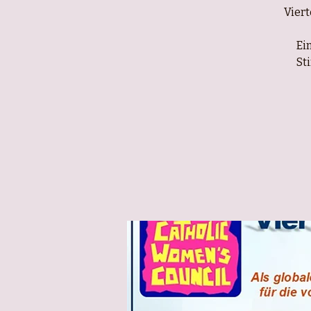
Viert
Ei
St